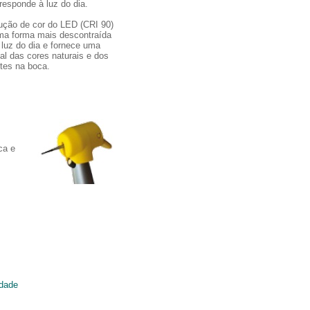
responde à luz do dia.
dução de cor do LED (CRI 90)
uma forma mais descontraída
luz do dia e fornece uma
l das cores naturais e dos
tes na boca.
ca e
idade