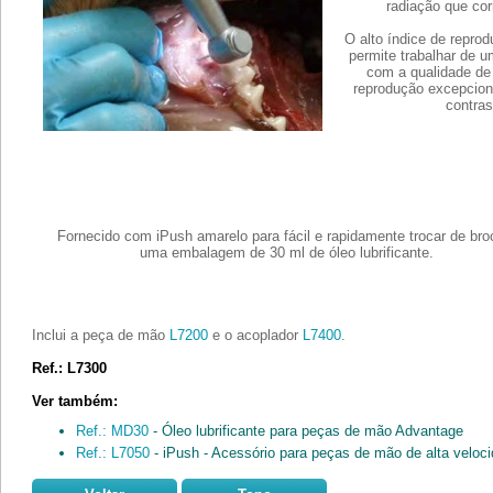
radiação que cor
O alto índice de repro
permite trabalhar de 
com a qualidade de 
reprodução excepciona
contras
Fornecido com iPush amarelo para fácil e rapidamente trocar de bro
uma embalagem de 30 ml de óleo lubrificante.
Inclui a peça de mão
L7200
e o acoplador
L7400
.
Ref.: L7300
Ver também:
Ref.: MD30
- Óleo lubrificante para peças de mão Advantage
Ref.: L7050
- iPush - Acessório para peças de mão de alta veloc