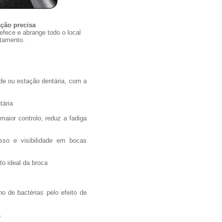
ação precisa
refece e abrange todo o local
atamento.
de ou estação dentária, com a
tária
maior controlo, reduz a fadiga
so e visibilidade em bocas
to ideal da broca
o de bactérias pelo efeito de
a