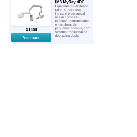
iM3 MyRay 4DC
Equipamento digital de
raios-X, para uso
intraoral e periapical,
assim como em
exóticos, extremidades
e membros de
pequenos animais, com
X1400
sistema tradicional de
dobradiça dupla.