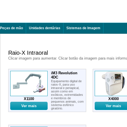
Peças de mão
Unidades dentárias
Sistemas de Imagem
Raio-X Intraoral
Clicar imagem para aumentar. Clicar botão da imagem para mais inform
iM3 Revolution
4DC
Equipamento digital de
raios-X, para uso
intraoral e periapical,
assim como em
exóticos, extremidades
e membros de
X1100
X4000
pequenos animais, com
sistema esférico
giratório.