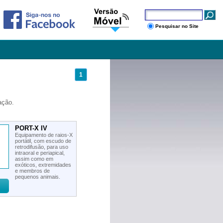
Pesquisar no Site
1
ação.
PORT-X IV
Equipamento de raios-X
portátil, com escudo de
retrodifusão, para uso
intraoral e periapical,
assim como em
exóticos, extremidades
e membros de
pequenos animais.