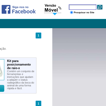
Pesquisar no Site
1
ação.
Kit para
posicionamento
de raio-x
Contém um conjunto de
ferramentas e
instruções que ajudam
a adquirir o status
radiográfico da boca do
animal de uma forma
rápida e fácil.
1